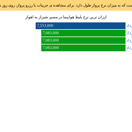
است که به میزان نرخ پرواز طول دارد. برای مشاهده ی جزییات یا رزرو پرواز، روی رو
ارزان ترین نرخ بلیط هواپیما در مسیر شيراز به اهواز
7,553,000
7,083,000
7,083,000
7,083,000