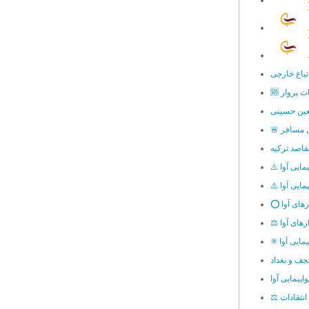
اتباع خارجی
ات پرواز
عین حسینی
یل مسافر
قاصد ترکیه
یمایی آوا
مایی آوا
زهای آوا
زهای آوا
مایی آوا
جف و بغداد
اپیمایی آوا