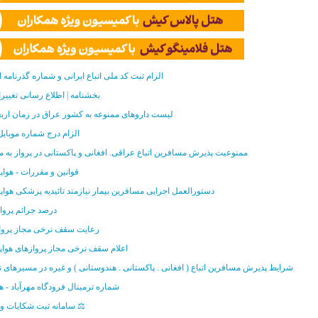
الزام ثبت کد ملی اتباع ایرانی و شماره گذرنامه 
🆘 بخشنامه | اطلاع رسانی تغییر
لیست داروهای ممنوعه به کشور عراق در زمان ارب
🚨 الزام درج شماره موبا
ممنوعیت پذیرش مسافرین اتباع عراقی. افغانی و پاکستانی در پرواز به م
⚠️ قوانین و مقررات - هواپ
⚠️ دستورالعمل اجرایی مسافرین بیمار نیازمند تائیدیه پزشکی هواپی
⭕️ درصد جرائم پروا
⚖️ رعایت سقف نرخی مجاز پروا
✳️ اعلام سقف نرخی مجاز پروازهای هواپی
شرایط پذیرش مسافرین اتباع ( افغانی . پاکستانی . هندوستانی ) و غیره در مسیرهای ن
شماره ترمینال فرودگاه مهرآباد - هو
⚖️ سامانه ثبت شکایات و انتقادات ⚖️