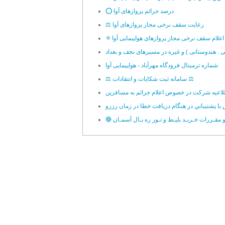
⭕️ درصد جرائم پروازهای آوا
⚖️ رعایت سقف نرخی مجاز پروازهای آوا
✳️ اعلام سقف نرخی مجاز پروازهای هواپیمایی آوا
ی . هندوستانی ) و غیره در مسیرهای نجف و بغداد
شماره ترمینال فرودگاه مهرآباد - هواپیمایی آوا
⚖️ سامانه ثبت شکایات و انتقادات ⚖️
لاعيه شرکت در خصوص اعلام جرائم به مسافرين
با پشتيباني در هنگام دريافت خطا در زمان رزرو